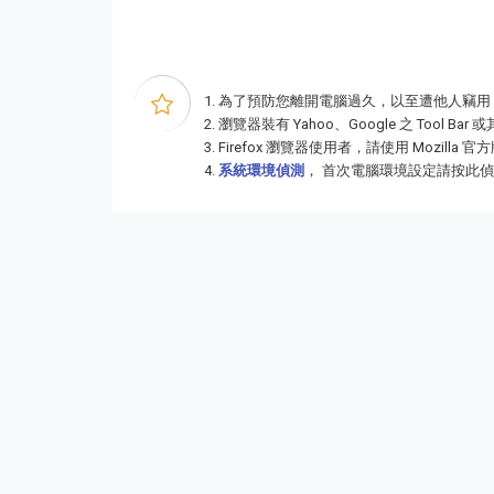
為了預防您離開電腦過久，以至遭他人竊用
瀏覽器裝有 Yahoo、Google 之 To
Firefox 瀏覽器使用者，請使用 Mozill
系統環境偵測
， 首次電腦環境設定請按此