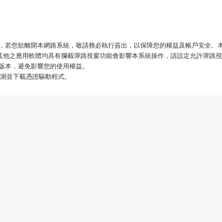
，若您欲離開本網路系統，敬請務必執行簽出，以保障您的權益及帳戶安全。
ol Bar 或其他之應用軟體均具有攔截彈跳視窗功能會影響本系統操作，請設定允許彈
a 官方版本，避免影響您的使用權益。
偵測並下載憑證驅動程式。